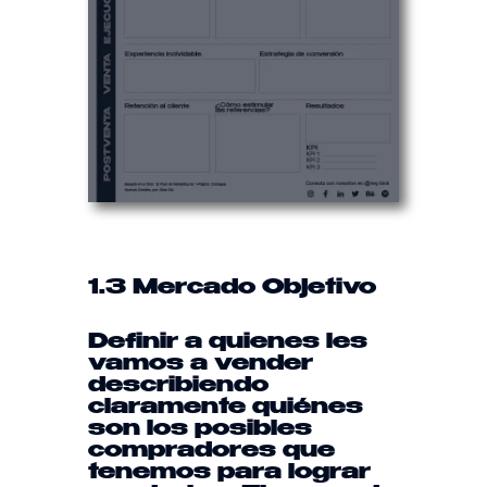
1.3 Mercado Objetivo
Definir a quienes les
vamos a vender
describiendo
claramente quiénes
son los posibles
compradores que
tenemos para lograr