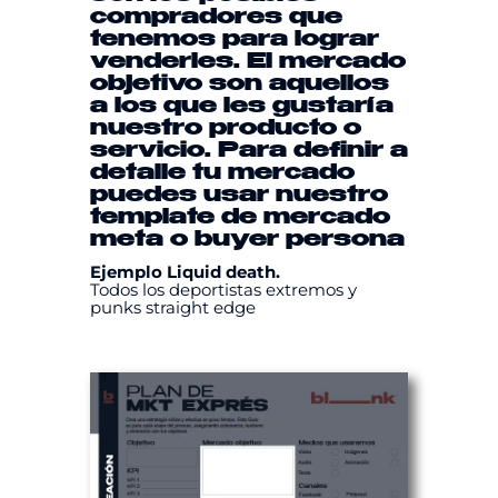
compradores que
tenemos para lograr
venderles. El mercado
objetivo son aquellos
a los que les gustaría
nuestro producto o
servicio. Para definir a
detalle tu mercado
puedes usar nuestro
template
de mercado
meta
o
buyer persona
Ejemplo Liquid death.
Todos los deportistas extremos y
punks straight edge