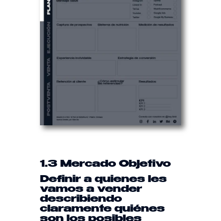
1.3 Mercado Objetivo
Definir a quienes les
vamos a vender
describiendo
claramente quiénes
son los posibles