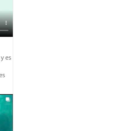
 y es
es