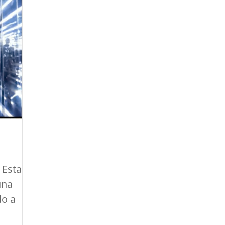
d
 Esta
una
do a
o