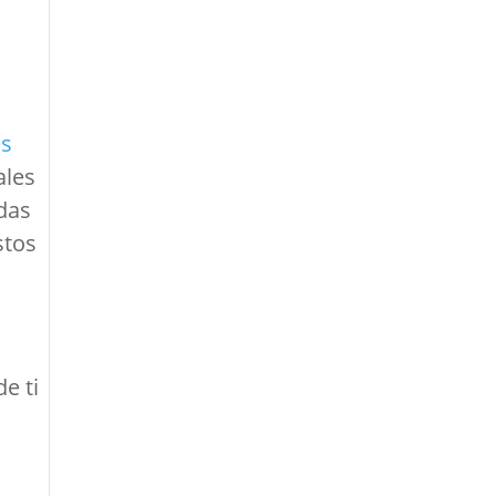
es
ales
das
stos
de ti