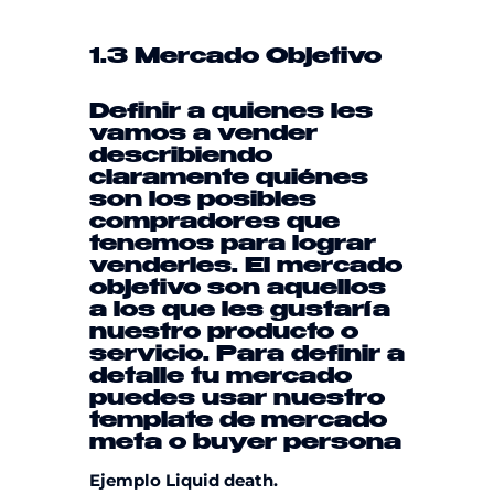
1.3 Mercado Objetivo
Definir a quienes les
vamos a vender
describiendo
claramente quiénes
son los posibles
compradores que
tenemos para lograr
venderles. El mercado
objetivo son aquellos
a los que les gustaría
nuestro producto o
servicio. Para definir a
detalle tu mercado
puedes usar nuestro
template
de mercado
meta
o
buyer persona
Ejemplo Liquid death.