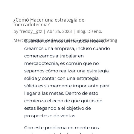
¿Comó Hacer una estrategia de
mercadotecnia?
by
freddy__gtz
|
Abr 25, 2023
|
Blog
,
Diseño
,
Mercadotecnia
,
Redes sociales
,
Template Marketing
Cuando tenemos un negocio nuevo,
creamos una empresa, incluso cuando
comenzamos a trabajar en
mercadotecnia, es común que no
sepamos cómo realizar una estrategia
sólida y contar con una estrategia
sólida es sumamente importante para
llegar a las metas.
Dentro de esto
comienza el echo de que quizas no
estas llegando a el objetivo de
prospectos o de ventas
Con este problema en mente nos