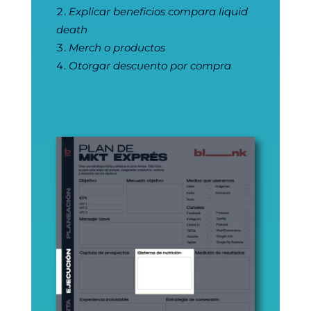
Explicar beneficios compara liquid
death
Merch o productos
Otorgar descuento por compra