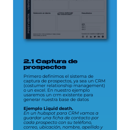
2.1 Captura de
prospectos
Primero definimos el sistema de
captura de prospectos, ya sea un CRM
(costumer relationship management)
o un excel. En nuestro ejemplo
usaremos un crm existente para
generar nuestra base de datos
Ejemplo Liquid death.
En un hubspot para CRM vamos a
guardar una ficha de contacto por
cada prospecto con su teléfono,
correo, ubicación, nombre, apellido y