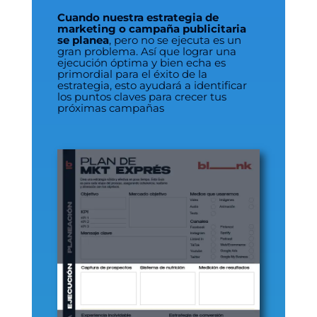
Cuando nuestra estrategia de
marketing o campaña publicitaria
se planea
, pero no se ejecuta es un
gran problema. Así que lograr una
ejecución óptima y bien echa es
primordial para el éxito de la
estrategia, esto ayudará a identificar
los puntos claves para crecer tus
próximas campañas