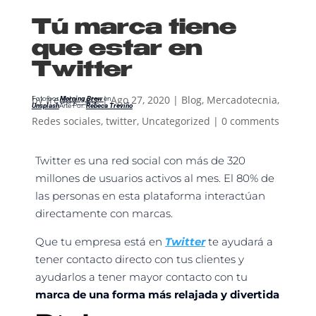
Tú marca tiene
que estar en
Twitter
by
freddy__gtz
|
Ago 27, 2020
|
Blog
,
Mercadotecnia
,
Foto por
Morning Brew
en
Unsplash
Arte Por:
Rebeca Treviño
Redes sociales
,
twitter
,
Uncategorized
|
0 comments
Twitter es una red social con más de 320
millones de usuarios activos al mes. El 80% de
las personas en esta plataforma interactúan
directamente con marcas.
Que tu empresa está en
Twitter
te ayudará a
tener contacto directo con tus clientes y
ayudarlos a tener mayor contacto con tu
marca de una forma más relajada y divertida