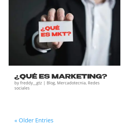
¿QUÉ ES MARKETING?
by
freddy__gtz
|
Blog
,
Mercadotecnia
,
Redes
sociales
« Older Entries