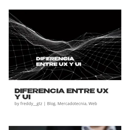
DIFERENCIA ENTRE UX
Y UI
by
freddy__gtz
|
Blog
,
Mercadotecnia
,
Web