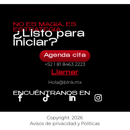
NOSOTROS
NO ES MAGIA, ES
ESTRATEGIA
¿Listo para
iniciar?
Agenda cita
+52 1 81 8463 2223
Llamar
Hola@blnk.mx
ENCUÉNTRANOS EN
Copyright 
 2026
Avisos de privacidad y Políticas