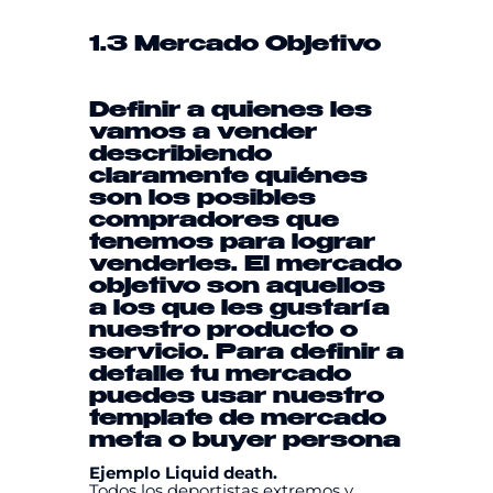
1.3 Mercado Objetivo
Definir a quienes les
vamos a vender
describiendo
claramente quiénes
son los posibles
compradores que
tenemos para lograr
venderles. El mercado
objetivo son aquellos
a los que les gustaría
nuestro producto o
servicio. Para definir a
detalle tu mercado
puedes usar nuestro
template
de mercado
meta
o
buyer persona
Ejemplo Liquid death.
Todos los deportistas extremos y