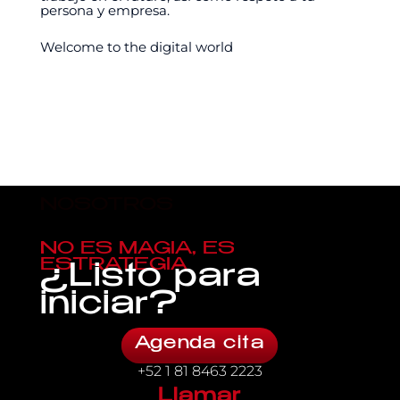
persona y empresa.
Welcome to the digital world
NOSOTROS
NO ES MAGIA, ES
ESTRATEGIA
¿Listo para
iniciar?
Agenda cita
+52 1 81 8463 2223
Llamar