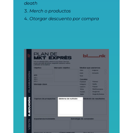
death
Merch o productos
Otorgar descuento por compra