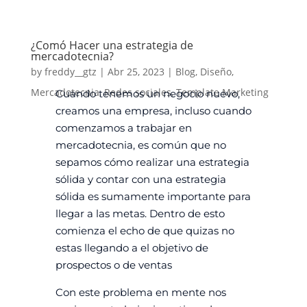
¿Comó Hacer una estrategia de
mercadotecnia?
by
freddy__gtz
|
Abr 25, 2023
|
Blog
,
Diseño
,
Mercadotecnia
,
Redes sociales
,
Template Marketing
Cuando tenemos un negocio nuevo,
creamos una empresa, incluso cuando
comenzamos a trabajar en
mercadotecnia, es común que no
sepamos cómo realizar una estrategia
sólida y contar con una estrategia
sólida es sumamente importante para
llegar a las metas.
Dentro de esto
comienza el echo de que quizas no
estas llegando a el objetivo de
prospectos o de ventas
Con este problema en mente nos