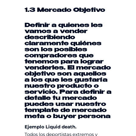
1.3 Mercado Objetivo
Definir a quienes les
vamos a vender
describiendo
claramente quiénes
son los posibles
compradores que
tenemos para lograr
venderles. El mercado
objetivo son aquellos
a los que les gustaría
nuestro producto o
servicio. Para definir a
detalle tu mercado
puedes usar nuestro
template
de mercado
meta
o
buyer persona
Ejemplo Liquid death.
Todos los deportistas extremos y