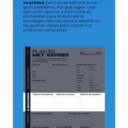
se planea
, pero no se ejecuta es un
gran problema. Así que lograr una
ejecución óptima y bien echa es
primordial para el éxito de la
estrategia, esto ayudará a identificar
los puntos claves para crecer tus
próximas campañas