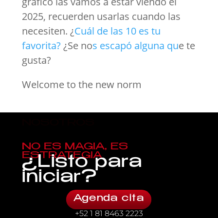
gráfico las vamos a estar viendo el
2025, recuerden usarlas cuando las
necesiten. ¿
Cuál de las 10 es tu
favorita?
¿Se no
s escapó alguna qu
e te
gusta?
Welcome to the new norm
NOSOTROS
NO ES MAGIA, ES
ESTRATEGIA
¿Listo para
iniciar?
Agenda cita
+52 1 81 8463 2223