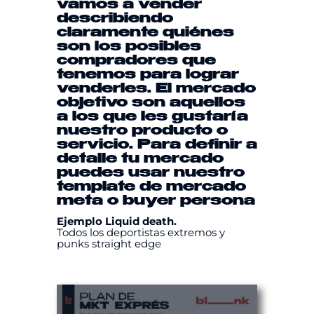
vamos a vender
describiendo
claramente quiénes
son los posibles
compradores que
tenemos para lograr
venderles. El mercado
objetivo son aquellos
a los que les gustaría
nuestro producto o
servicio. Para definir a
detalle tu mercado
puedes usar nuestro
template
de mercado
meta
o
buyer persona
Ejemplo Liquid death.
Todos los deportistas extremos y
punks straight edge