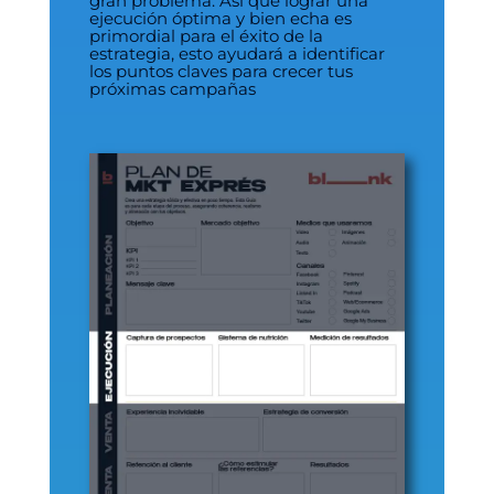
gran problema. Así que lograr una
ejecución óptima y bien echa es
primordial para el éxito de la
estrategia, esto ayudará a identificar
los puntos claves para crecer tus
próximas campañas