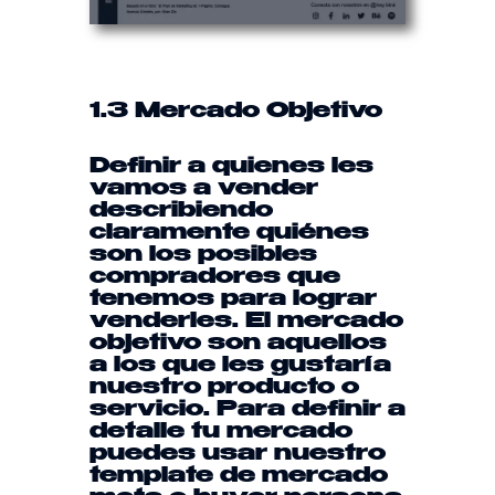
1.3 Mercado Objetivo
Definir a quienes les
vamos a vender
describiendo
claramente quiénes
son los posibles
compradores que
tenemos para lograr
venderles. El mercado
objetivo son aquellos
a los que les gustaría
nuestro producto o
servicio. Para definir a
detalle tu mercado
puedes usar nuestro
template
de mercado