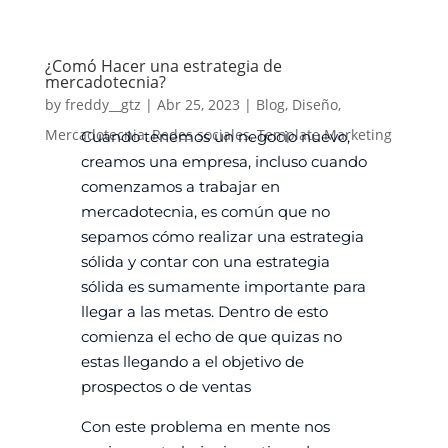
¿Comó Hacer una estrategia de
mercadotecnia?
by
freddy__gtz
|
Abr 25, 2023
|
Blog
,
Diseño
,
Mercadotecnia
,
Redes sociales
,
Template Marketing
Cuando tenemos un negocio nuevo,
creamos una empresa, incluso cuando
comenzamos a trabajar en
mercadotecnia, es común que no
sepamos cómo realizar una estrategia
sólida y contar con una estrategia
sólida es sumamente importante para
llegar a las metas.
Dentro de esto
comienza el echo de que quizas no
estas llegando a el objetivo de
prospectos o de ventas
Con este problema en mente nos