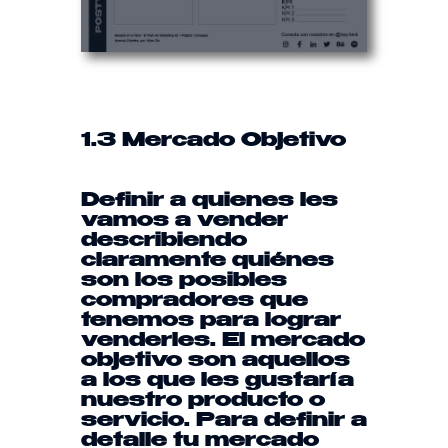
1.3 Mercado Objetivo
Definir a quienes les
vamos a vender
describiendo
claramente quiénes
son los posibles
compradores que
tenemos para lograr
venderles. El mercado
objetivo son aquellos
a los que les gustaría
nuestro producto o
servicio. Para definir a
detalle tu mercado