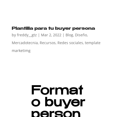
Plantilla para tu buyer persona
by
freddy__gtz
|
Mar 2, 2022
|
Blog
,
Diseño
,
Mercadotecnia
,
Recursos
,
Redes sociales
,
template
marketimg
Format
o buyer
person