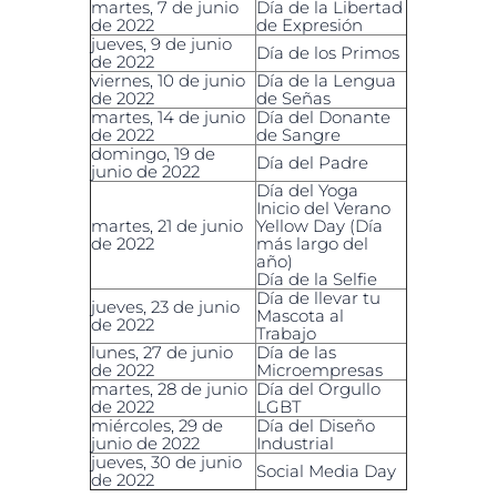
martes, 7 de junio
Día de la Libertad
de 2022
de Expresión
jueves, 9 de junio
Día de los Primos
de 2022
viernes, 10 de junio
Día de la Lengua
de 2022
de Señas
martes, 14 de junio
Día del Donante
de 2022
de Sangre
domingo, 19 de
Día del Padre
junio de 2022
Día del Yoga
Inicio del Verano
martes, 21 de junio
Yellow Day (Día
de 2022
más largo del
año)
Día de la Selfie
Día de llevar tu
jueves, 23 de junio
Mascota al
de 2022
Trabajo
lunes, 27 de junio
Día de las
de 2022
Microempresas
martes, 28 de junio
Día del Orgullo
de 2022
LGBT
miércoles, 29 de
Día del Diseño
junio de 2022
Industrial
jueves, 30 de junio
Social Media Day
de 2022