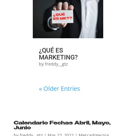
¿QUÉ ES
MARKETING?
by
freddy__gtz
« Older Entries
Calendario Fechas Abril, Mayo,
Junio
by
freddy__gtz
|
Mar 22, 2022
|
Mercadotecnia
,