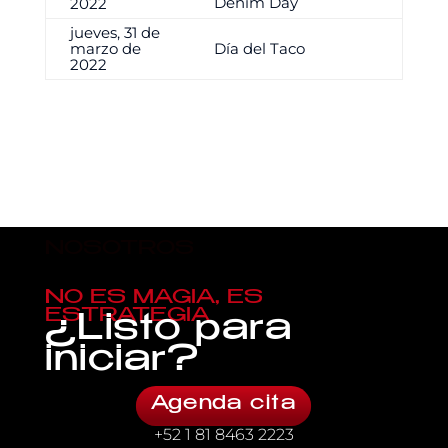
Denim Day
2022
jueves, 31 de
marzo de
Día del Taco
2022
NOSOTROS
NO ES MAGIA, ES
ESTRATEGIA
¿Listo para
iniciar?
Agenda cita
+52 1 81 8463 2223