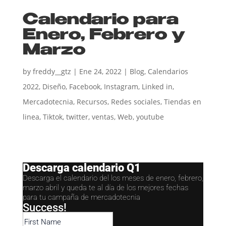
Calendario para
Enero, Febrero y
Marzo
by
freddy__gtz
|
Ene 24, 2022
|
Blog
,
Calendarios
2022
,
Diseño
,
Facebook
,
Instagram
,
Linked in
,
Mercadotecnia
,
Recursos
,
Redes sociales
,
Tiendas en
linea
,
Tiktok
,
twitter
,
ventas
,
Web
,
youtube
Descarga calendario Q1
Descarga el calendario del los meses de enero, febrero,
marzo abril y queda te al día de los mejores fechas
para tu campaña de mercadotecnia
Success!