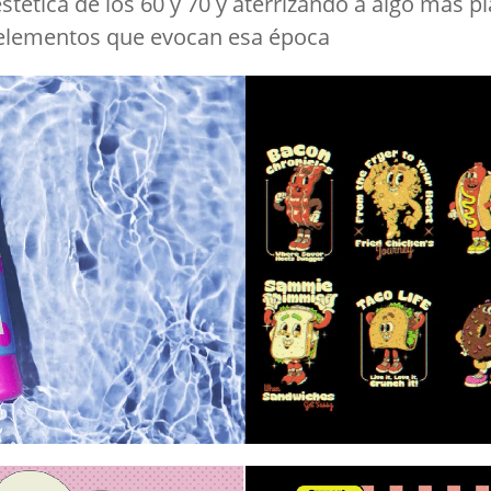
estética de los 60 y 70 y aterrizando a algo más p
 y elementos que evocan esa época