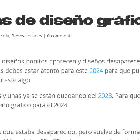
s de diseño gráf
cnia
,
Redes sociales
|
0 comments
o diseños bonitos aparecen y diseños desaparece
es debes estar atento para este
2024
para que pue
ntaste algo
as y unas ya se están quedando del
2023
. Para qu
eño gráfico para el 2024
os que estaba desaparecido, pero vuelve de form