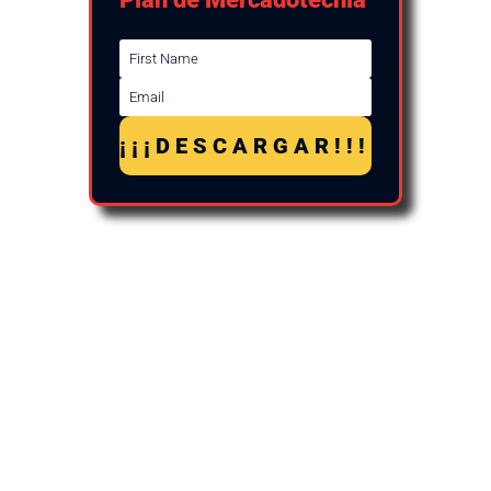
¡¡¡DESCARGAR!!!