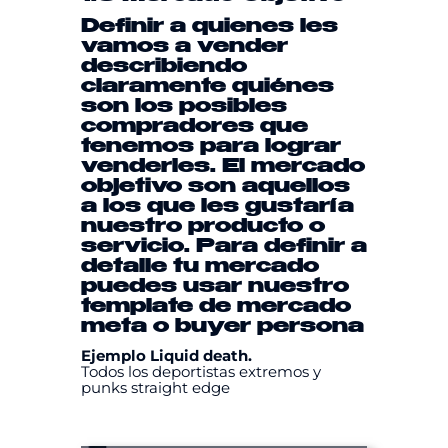
Definir a quienes les
vamos a vender
describiendo
claramente quiénes
son los posibles
compradores que
tenemos para lograr
venderles. El mercado
objetivo son aquellos
a los que les gustaría
nuestro producto o
servicio. Para definir a
detalle tu mercado
puedes usar nuestro
template
de mercado
meta
o
buyer persona
Ejemplo Liquid death.
Todos los deportistas extremos y
punks straight edge