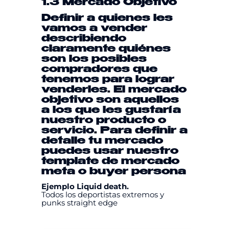
1.3 Mercado Objetivo
Definir a quienes les
vamos a vender
describiendo
claramente quiénes
son los posibles
compradores que
tenemos para lograr
venderles. El mercado
objetivo son aquellos
a los que les gustaría
nuestro producto o
servicio. Para definir a
detalle tu mercado
puedes usar nuestro
template
de mercado
meta
o
buyer persona
Ejemplo Liquid death.
Todos los deportistas extremos y
punks straight edge