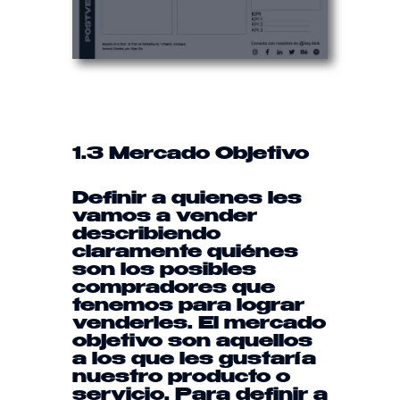
1.3 Mercado Objetivo
Definir a quienes les
vamos a vender
describiendo
claramente quiénes
son los posibles
compradores que
tenemos para lograr
venderles. El mercado
objetivo son aquellos
a los que les gustaría
nuestro producto o
servicio. Para definir a