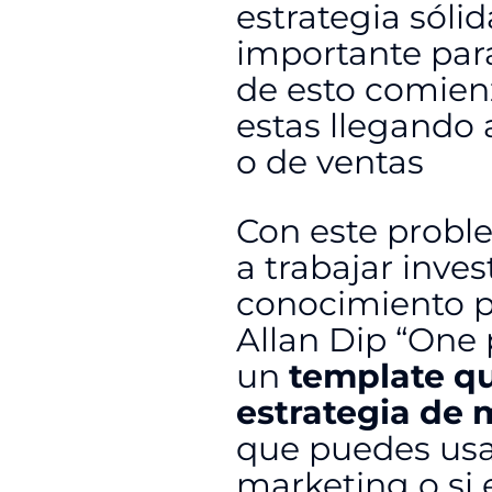
estrategia sól
importante para
de esto comien
estas llegando 
o de ventas
Con este prob
a trabajar inve
conocimiento pa
Allan Dip “One
un
template qu
estrategia de 
que puedes usar
marketing o si