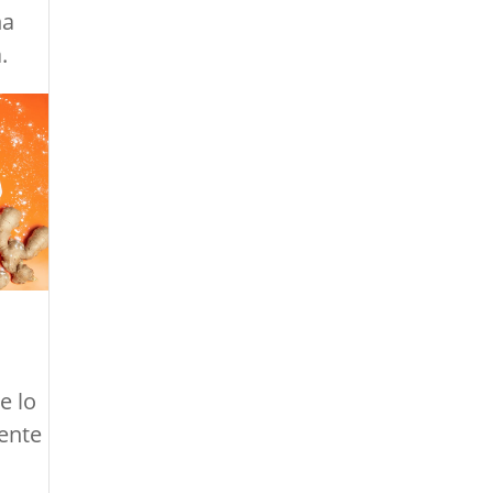
na
a.
e lo
mente