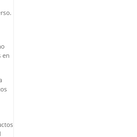
erso.
,
ho
s en
a
tos
uctos
l