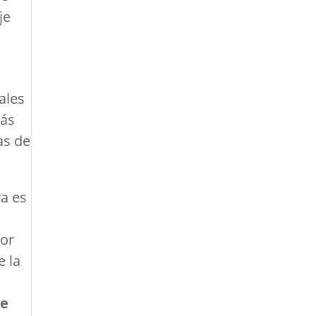
je
ales
más
as de
ya es
jor
e la
ce