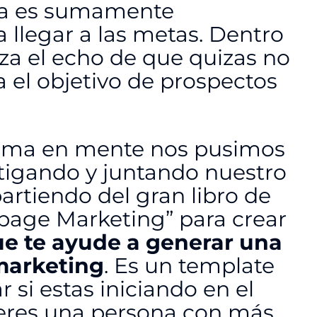
ida es sumamente
 llegar a las metas.
Dentro
za el echo de que quizas no
a el objetivo de prospectos
lema en mente nos pusimos
stigando y juntando nuestro
rtiendo del gran libro de
 page Marketing” para crear
e te ayude a generar una
marketing
. Es un template
 si estas iniciando en el
 eres una persona con más