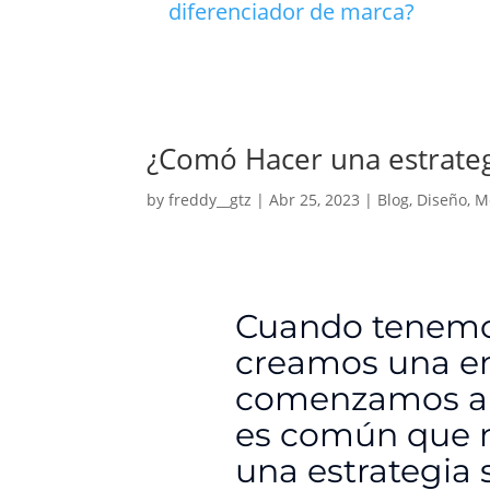
diferenciador de marca?
¿Comó Hacer una estrate
by
freddy__gtz
|
Abr 25, 2023
|
Blog
,
Diseño
,
M
Cuando tenemo
creamos una em
comenzamos a t
es común que 
una estrategia 