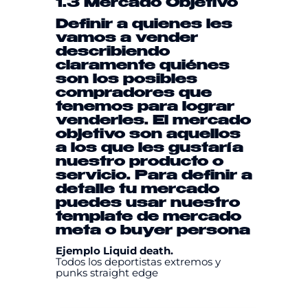
1.3 Mercado Objetivo
Definir a quienes les
vamos a vender
describiendo
claramente quiénes
son los posibles
compradores que
tenemos para lograr
venderles. El mercado
objetivo son aquellos
a los que les gustaría
nuestro producto o
servicio. Para definir a
detalle tu mercado
puedes usar nuestro
template
de mercado
meta
o
buyer persona
Ejemplo Liquid death.
Todos los deportistas extremos y
punks straight edge