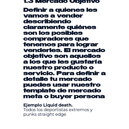
1.3 Mercado Objetivo
Definir a quienes les
vamos a vender
describiendo
claramente quiénes
son los posibles
compradores que
tenemos para lograr
venderles. El mercado
objetivo son aquellos
a los que les gustaría
nuestro producto o
servicio. Para definir a
detalle tu mercado
puedes usar nuestro
template
de mercado
meta
o
buyer persona
Ejemplo Liquid death.
Todos los deportistas extremos y
punks straight edge