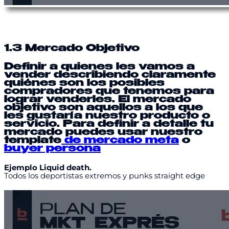
1.3 Mercado Objetivo
Definir a quienes les vamos a
vender describiendo claramente
quiénes son los posibles
compradores que tenemos para
lograr venderles. El mercado
objetivo son aquellos a los que
les gustaría nuestro producto o
servicio. Para definir a detalle tu
mercado puedes usar nuestro
template
de mercado meta
o
buyer persona
Ejemplo Liquid death.
Todos los deportistas extremos y punks straight edge