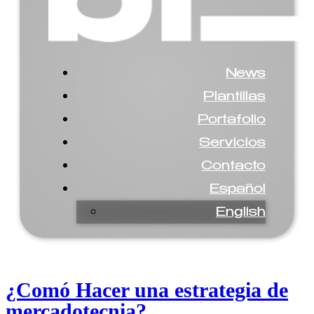
News
Plantillas
Portafolio
Servicios
Contacto
Español
English
¿Comó Hacer una estrategia de
mercadotecnia?