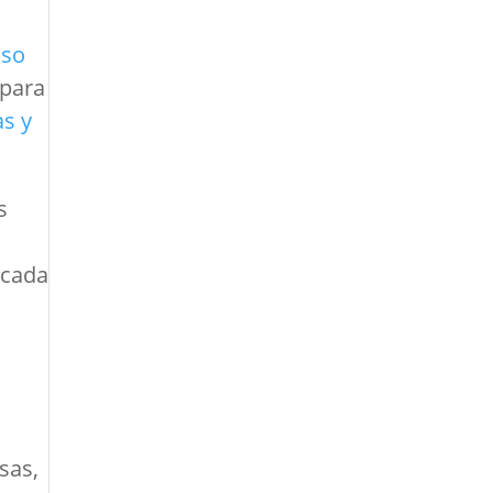
uso
 para
as y
s
ocada
sas,