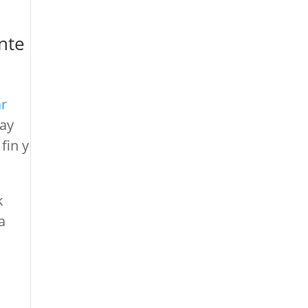
ente
ar
hay
fin y
k
a