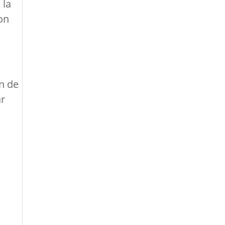
 la
on
n de
ar
.