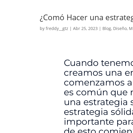
¿Comó Hacer una estrate
by
freddy__gtz
|
Abr 25, 2023
|
Blog
,
Diseño
,
M
Cuando tenemo
creamos una em
comenzamos a t
es común que 
una estrategia 
estrategia sól
importante para
de esto comien