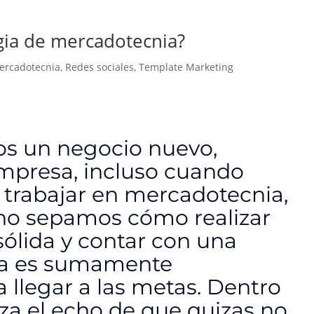
gia de mercadotecnia?
ercadotecnia
,
Redes sociales
,
Template Marketing
s un negocio nuevo,
presa, incluso cuando
rabajar en mercadotecnia,
no sepamos cómo realizar
sólida y contar con una
ida es sumamente
 llegar a las metas.
Dentro
za el echo de que quizas no