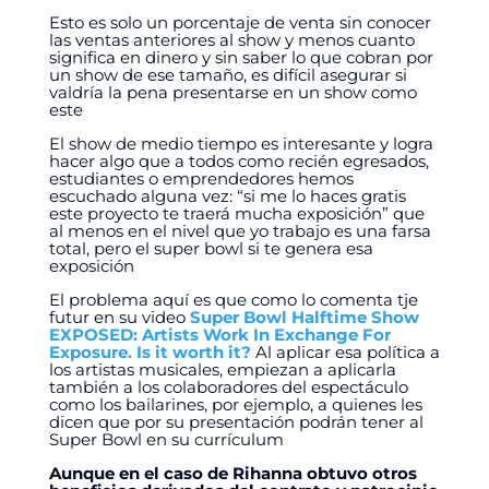
Esto es solo un porcentaje de venta sin conocer
las ventas anteriores al show y menos cuanto
significa en dinero y sin saber lo que cobran por
un show de ese tamaño, es difícil asegurar si
valdría la pena presentarse en un show como
este
El show de medio tiempo es interesante y logra
hacer algo que a todos como recién egresados,
estudiantes o emprendedores hemos
escuchado alguna vez: “si me lo haces gratis
este proyecto te traerá mucha exposición” que
al menos en el nivel que yo trabajo es una farsa
total, pero el super bowl si te genera esa
exposición
El problema aquí es que como lo comenta tje
futur en su video
Super Bowl Halftime Show
EXPOSED: Artists Work In Exchange For
Exposure. Is it worth it?
Al aplicar esa política a
los artistas musicales, empiezan a aplicarla
también a los colaboradores del espectáculo
como los bailarines, por ejemplo, a quienes les
dicen que por su presentación podrán tener al
Super Bowl en su currículum
Aunque en el caso de Rihanna obtuvo otros