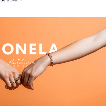
adera joya. ✨