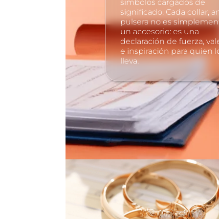
símbolos cargados de
significado. Cada collar, an
pulsera no es simplemen
un accesorio: es una
declaración de fuerza, val
e inspiración para quien l
lleva.