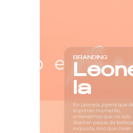
BRANDING
Leon
la
En Leonela, joyería que 
el primer momento,
entendimos que no solo
diseñan piezas de bellez
exquisita, sino que crean