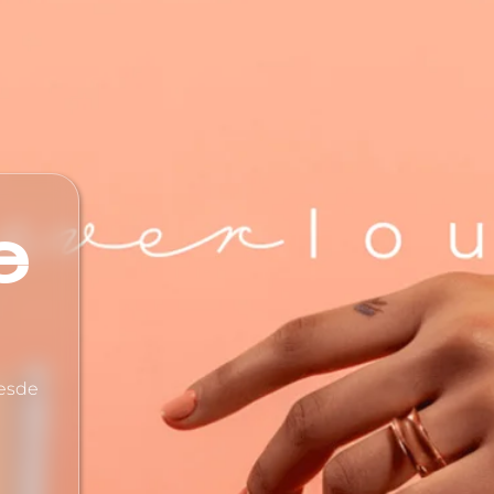
e
desde
a