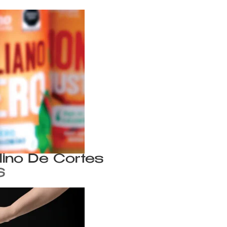
lino De Cortes
S