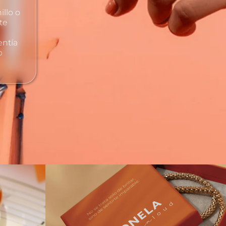
illo o
te
entía
o