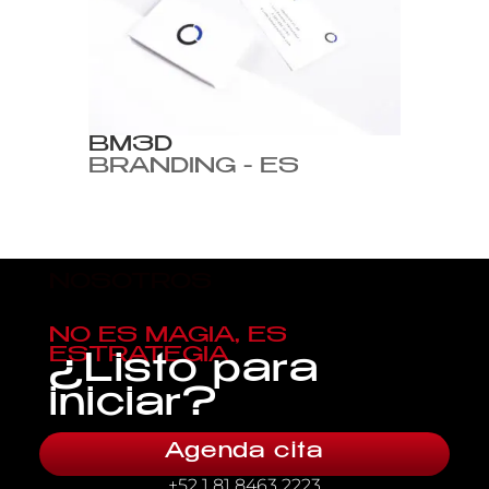
BM3D
BRANDING - ES
NOSOTROS
NO ES MAGIA, ES
ESTRATEGIA
¿Listo para
iniciar?
Agenda cita
+52 1 81 8463 2223