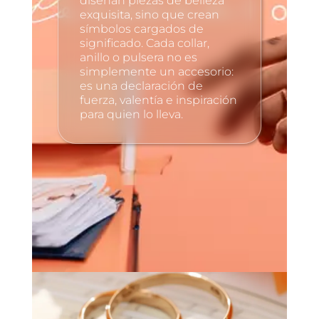
diseñan piezas de belleza
exquisita, sino que crean
símbolos cargados de
significado. Cada collar,
anillo o pulsera no es
simplemente un accesorio:
es una declaración de
fuerza, valentía e inspiración
para quien lo lleva.