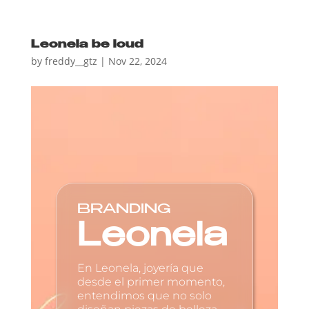
Leonela be loud
by
freddy__gtz
|
Nov 22, 2024
BRANDING
Leonela
En Leonela, joyería que
desde el primer momento,
entendimos que no solo