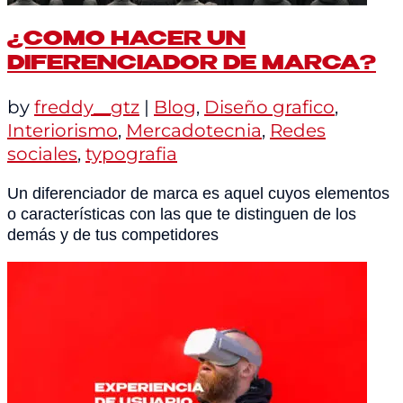
¿COMO HACER UN
DIFERENCIADOR DE MARCA?
by
freddy__gtz
|
Blog
,
Diseño grafico
,
Interiorismo
,
Mercadotecnia
,
Redes
sociales
,
typografia
Un diferenciador de marca es aquel cuyos elementos
o características con las que te distinguen de los
demás y de tus competidores