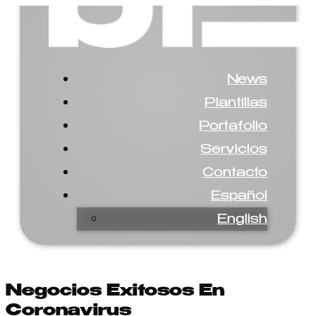
News
Plantillas
Portafolio
Servicios
Contacto
Español
English
Negocios Exitosos En
Coronavirus